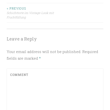
< PREVIOUS
Schichttorte im Vintage-Look mit
Post navigation
Fruchtfüllung
Leave a Reply
Your email address will not be published.
Required
fields are marked
*
COMMENT